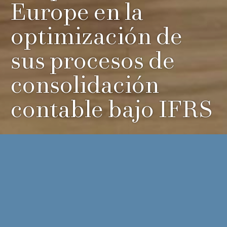
Europe en la
optimización de
sus procesos de
consolidación
contable bajo IFRS
Desde
Zamora de Claver
hemos acompañado a
Hanwha
Energy Corporation Europe
, grupo multinacional europeo, en
un proyecto de varios meses orientado a la
optimización de
sus procesos de consolidación financiera
.