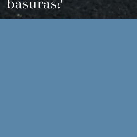
basuras?
¿Quién paga la tasa de generación de residuos o tasa de
basuras?
La reciente Sentencia Núm. 1637/2025, de 17 de noviembre,
de la Sala Primera del Tribunal Supremo, ofrece una
doctrina
especialmente relevante para los procedimientos de
desahucio por impago de cantidades asimilables a la renta
,
como el Impuesto sobre Bienes Inmuebles o la Tasa de
Gestión de Residuos, al aclarar de forma expresa quién
debe soportar el pago de tributos y tasas municipales
vinculadas al uso del inmueble cuando existe un contrato de
arrendamiento.