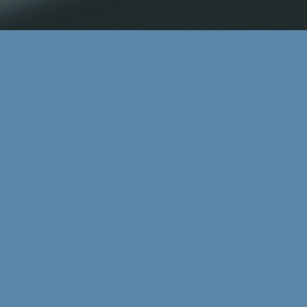
Áreas:
Litigación
Email:
tparra@zdc.legal
Teléfono:
94 726 82 62
Idiomas:
Inglés, Francés