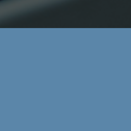
Áreas:
Fiscal
Email:
ciglesia@zdc.legal
Teléfono:
(+34) 976 399 212
Idiomas:
Inglés