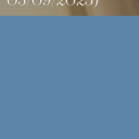
03/09/2025)
La consulta vinculante V1565-25, de 3 de septiembre de
2025, trata una cuestión cada vez más habitual: una persona
física recibe un aviso de puesta a disposición de una
resolución en la Dirección Electrónica Habilitada Única (DEHú)
y accede al contenido, pero afirma no estar suscrita al
sistema de notificaciones electrónicas y no haber recibido
notificación postal. La duda es clara: ¿qué fecha cuenta
como notificación válida, especialmente si pudiera llegar
después una notificación en papel?
La DGT encuadra la respuesta en la regla general de la LGT:
el régimen de notificaciones tributarias se rige por la
normativa administrativa común, con especialidades (art. 109