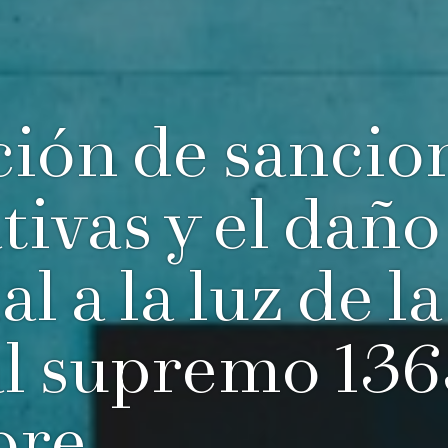
ción de sancio
tivas y el daño
l a la luz de l
al supremo 13
bre