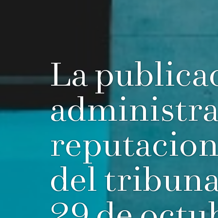
La publica
administra
reputaciona
del tribun
29 de octu