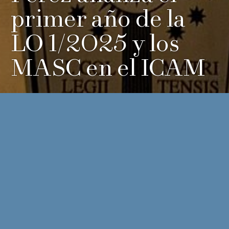
primer año de la
LO 1/2025 y los
MASC en el ICAM
Zamora de Claver refuerza su compromiso con la actualidad
procesal participando en la jornada organizada por la
Agrupación de Jóvenes Abogados de Madrid (AJA Madrid)
sobre los medios adecuados de solución de controversias.
Ayer, el Ilustre Colegio de la Abogacía de Madrid (ICAM)
acogió la jornada titulada
«MASC, burocratización del
conflicto y tutela judicial efectiva: ¿luces? y sombras del